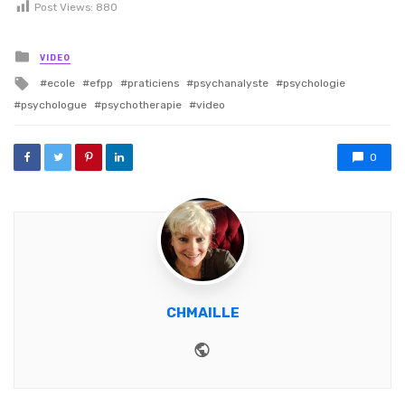
Post Views:
880
Posted in
VIDEO
Tagged with
ecole
efpp
praticiens
psychanalyste
psychologie
psychologue
psychotherapie
video
0
CHMAILLE
Website