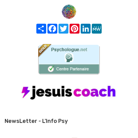
Share
Facebook
Twitter
Pinterest
LinkedIn
MeWe
NewsLetter - L'Info Psy