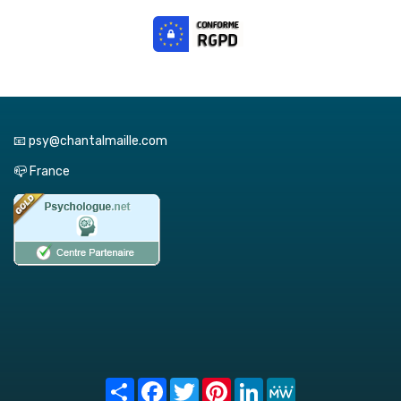
📧 psy@chantalmaille.com
📪 France
Share
Facebook
Twitter
Pinterest
LinkedIn
MeWe