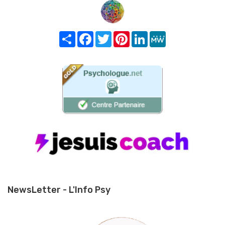
Share
Facebook
Twitter
Pinterest
LinkedIn
MeWe
NewsLetter - L'Info Psy