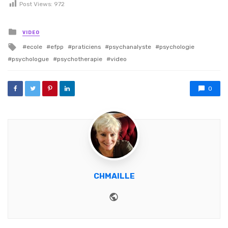
Post Views:
972
Posted in
VIDEO
Tagged with
ecole
efpp
praticiens
psychanalyste
psychologie
psychologue
psychotherapie
video
0
CHMAILLE
Website