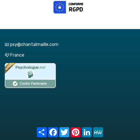
📧 psy@chantalmaille.com
📪 France
Share
Facebook
Twitter
Pinterest
LinkedIn
MeWe