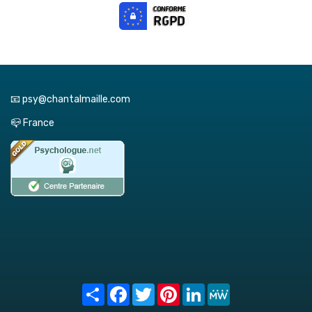
📧 psy@chantalmaille.com
📪 France
Share
Facebook
Twitter
Pinterest
LinkedIn
MeWe