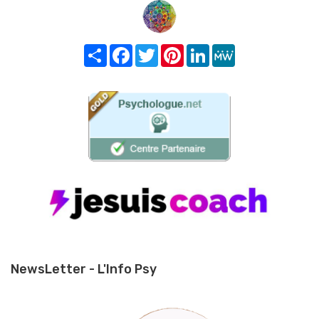
Share
Facebook
Twitter
Pinterest
LinkedIn
MeWe
NewsLetter - L'Info Psy