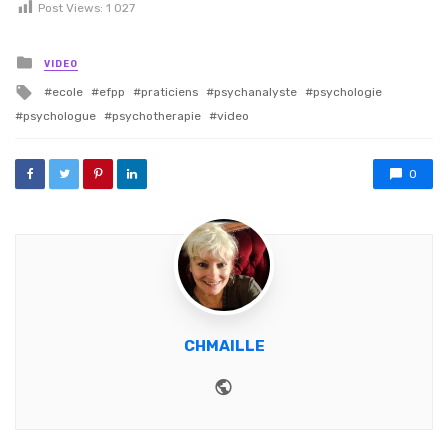
Post Views:
1 027
Posted in
VIDEO
Tagged with
ecole
efpp
praticiens
psychanalyste
psychologie
psychologue
psychotherapie
video
0
CHMAILLE
Website