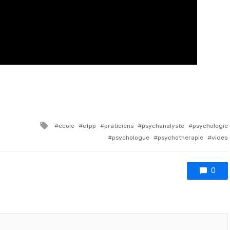
Tagged with
ecole
efpp
praticiens
psychanalyste
psychologie
psychologue
psychotherapie
video
0