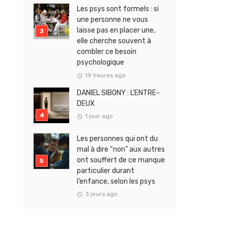
Les psys sont formels : si
une personne ne vous
laisse pas en placer une,
elle cherche souvent à
combler ce besoin
psychologique
19 heures ago
DANIEL SIBONY : L’ENTRE-
DEUX
1 jour ago
Les personnes qui ont du
mal à dire “non” aux autres
ont souffert de ce manque
particulier durant
l’enfance, selon les psys
3 jours ago