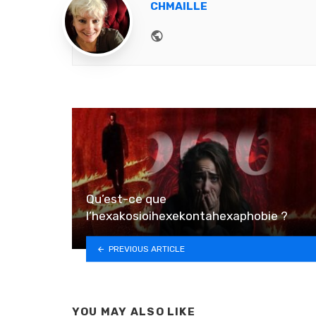
CHMAILLE
Website
Qu’est-ce que
l’hexakosioihexekontahexaphobie ?
PREVIOUS ARTICLE
YOU MAY ALSO LIKE