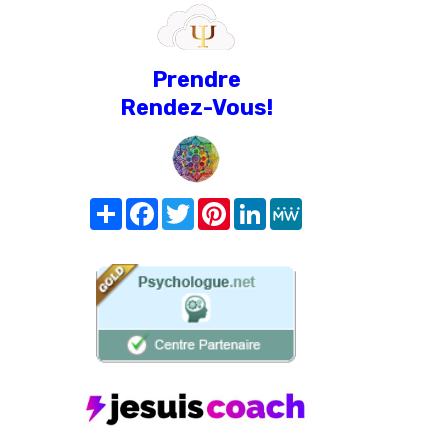
Prendre
Rendez-Vous!
Share
Facebook
Twitter
Pinterest
LinkedIn
MeWe