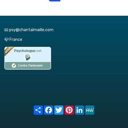
📧 psy@chantalmaille.com
📪 France
Share
Facebook
Twitter
Pinterest
LinkedIn
MeWe