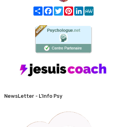
Share
Facebook
Twitter
Pinterest
LinkedIn
MeWe
NewsLetter - L'Info Psy