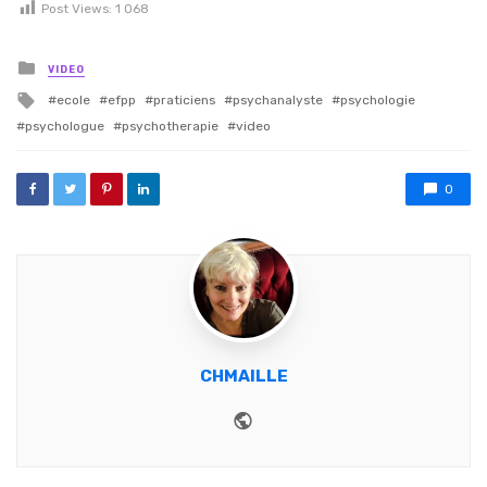
Post Views:
1 068
Posted in
VIDEO
Tagged with
ecole
efpp
praticiens
psychanalyste
psychologie
psychologue
psychotherapie
video
0
CHMAILLE
Website