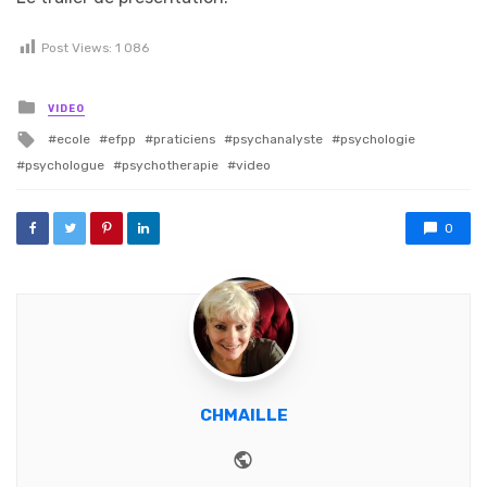
Post Views:
1 086
Posted in
VIDEO
Tagged with
ecole
efpp
praticiens
psychanalyste
psychologie
psychologue
psychotherapie
video
0
CHMAILLE
Website