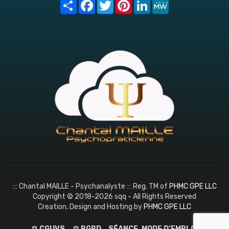
Share
Facebook
Twitter
Pinterest
LinkedIn
MeWe
::: Chantal MAILLE - Psychanalyste ::: Reg. TM of
PHMC GPE LLC
Copyright © 2018-2026 sqq - All Rights Reserved
Creation, Design and Hosting by
PHMC GPE LLC
⚖️ CGUVS
⚖️ RGPD
SÉANCE, MODE D’EMPLOI