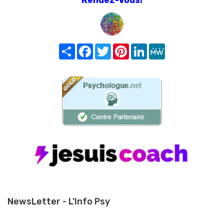
Share
Facebook
Twitter
Pinterest
LinkedIn
MeWe
NewsLetter - L'Info Psy