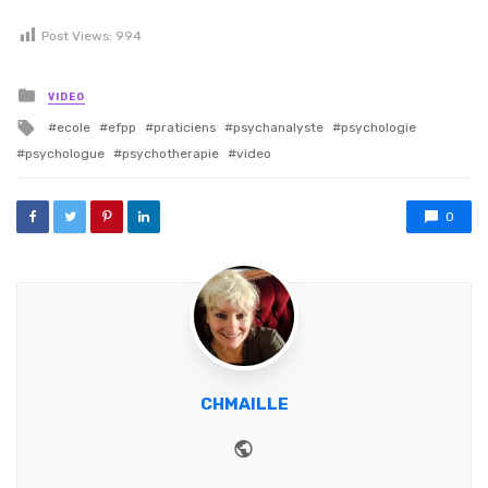
Post Views:
994
Posted in
VIDEO
Tagged with
ecole
efpp
praticiens
psychanalyste
psychologie
psychologue
psychotherapie
video
0
CHMAILLE
Website