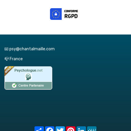
📧 psy@chantalmaille.com
📪 France
Share
Facebook
Twitter
Pinterest
LinkedIn
MeWe