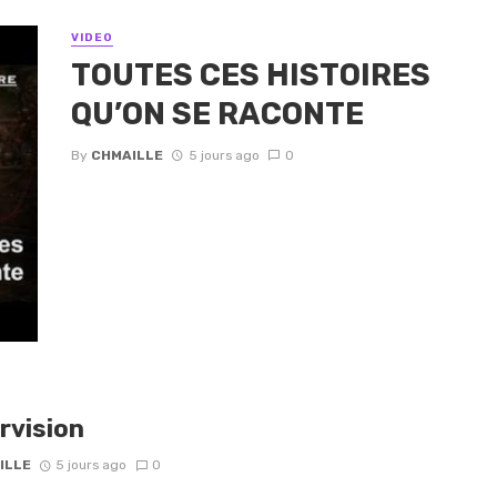
VIDEO
TOUTES CES HISTOIRES
QU’ON SE RACONTE
By
CHMAILLE
5 jours ago
0
rvision
ILLE
5 jours ago
0