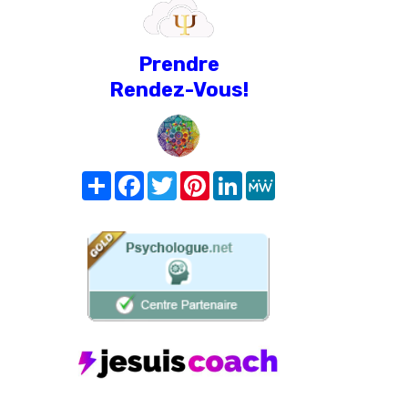
Prendre
Rendez-Vous!
Share
Facebook
Twitter
Pinterest
LinkedIn
MeWe