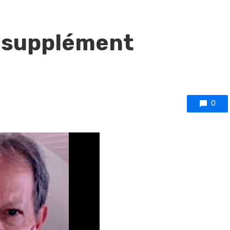
 supplément
0