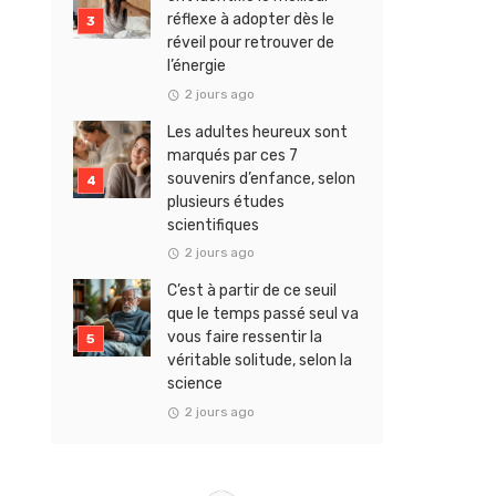
réflexe à adopter dès le
réveil pour retrouver de
l’énergie
2 jours ago
Les adultes heureux sont
marqués par ces 7
souvenirs d’enfance, selon
plusieurs études
scientifiques
2 jours ago
C’est à partir de ce seuil
que le temps passé seul va
vous faire ressentir la
véritable solitude, selon la
science
2 jours ago