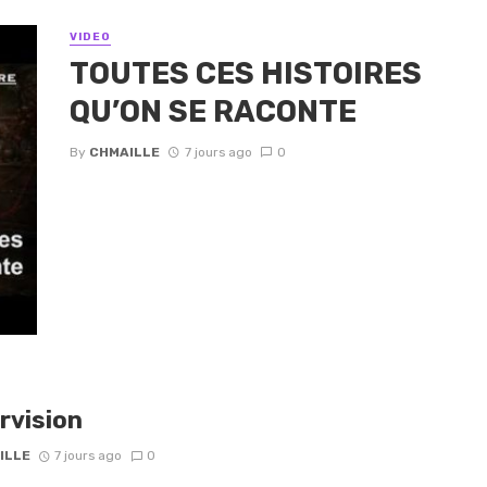
VIDEO
TOUTES CES HISTOIRES
QU’ON SE RACONTE
By
CHMAILLE
7 jours ago
0
rvision
ILLE
7 jours ago
0