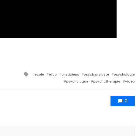
Tagged with
ecole
efpp
praticiens
psychanalyste
psychologie
psychologue
psychotherapie
video
0