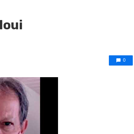
loui
0