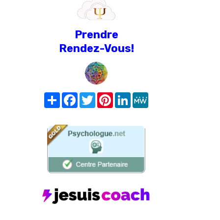
Prendre
Rendez-Vous!
Share
Facebook
Twitter
Pinterest
LinkedIn
MeWe