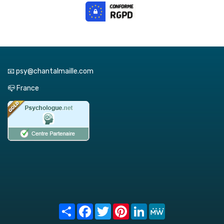
📧 psy@chantalmaille.com
📪 France
Share
Facebook
Twitter
Pinterest
LinkedIn
MeWe