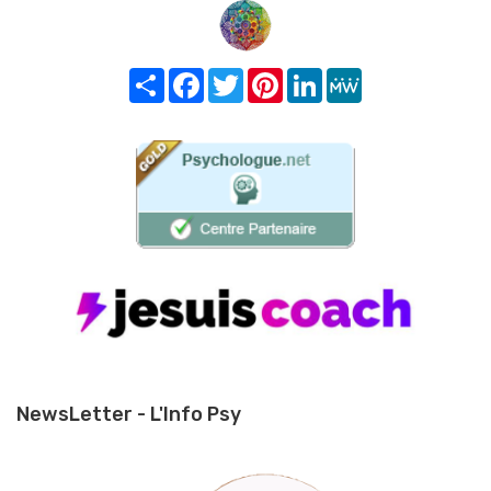
Share
Facebook
Twitter
Pinterest
LinkedIn
MeWe
NewsLetter - L'Info Psy