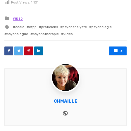
Post Views:
1 101
Posted in
VIDEO
Tagged with
ecole
efpp
praticiens
psychanalyste
psychologie
psychologue
psychotherapie
video
0
CHMAILLE
Website