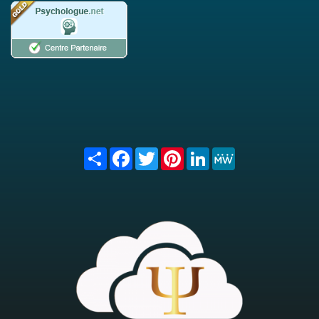
Share
Facebook
Twitter
Pinterest
LinkedIn
MeWe