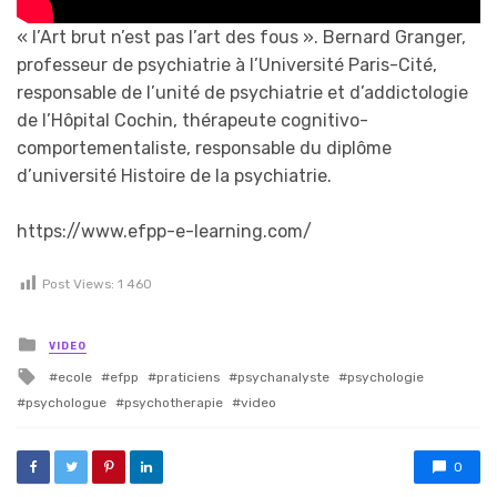
« l’Art brut n’est pas l’art des fous ». Bernard Granger,
professeur de psychiatrie à l’Université Paris-Cité,
responsable de l’unité de psychiatrie et d’addictologie
de l’Hôpital Cochin, thérapeute cognitivo-
comportementaliste, responsable du diplôme
d’université Histoire de la psychiatrie.
https://www.efpp-e-learning.com/
Post Views:
1 460
Posted in
VIDEO
Tagged with
ecole
efpp
praticiens
psychanalyste
psychologie
psychologue
psychotherapie
video
0