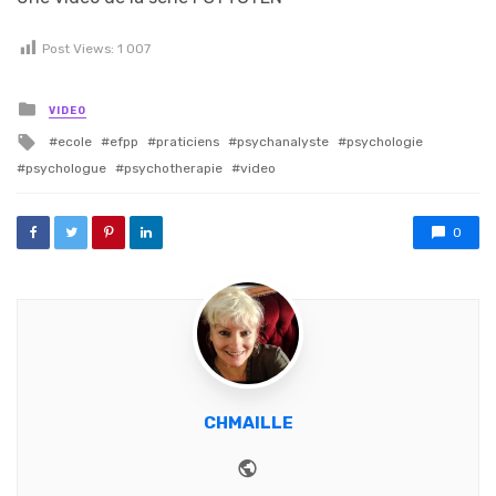
Post Views:
1 007
Posted in
VIDEO
Tagged with
ecole
efpp
praticiens
psychanalyste
psychologie
psychologue
psychotherapie
video
0
CHMAILLE
Website