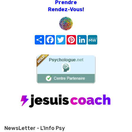
Prendre
Rendez-Vous!
Share
Facebook
Twitter
Pinterest
LinkedIn
MeWe
NewsLetter - L'Info Psy