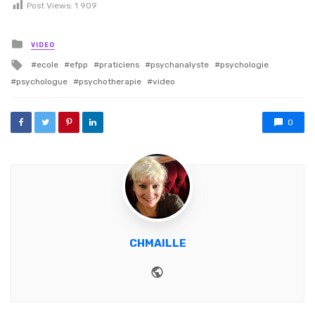
Post Views:
1 909
Posted in
VIDEO
Tagged with
ecole
efpp
praticiens
psychanalyste
psychologie
psychologue
psychotherapie
video
0
CHMAILLE
Website