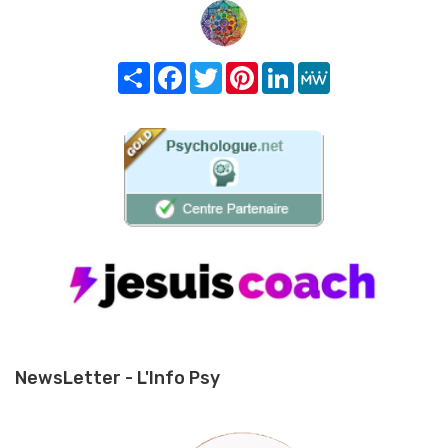
Share
Facebook
Twitter
Pinterest
LinkedIn
MeWe
NewsLetter - L'Info Psy