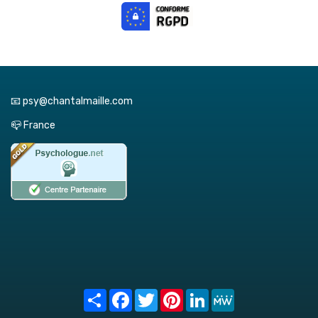
📧 psy@chantalmaille.com
📪 France
Share
Facebook
Twitter
Pinterest
LinkedIn
MeWe