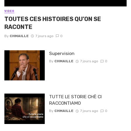
VIDEO
TOUTES CES HISTOIRES QU’ON SE
RACONTE
By
CHMAILLE
7 jours ago
0
Supervision
By
CHMAILLE
7 jours ago
0
TUTTE LE STORIE CHÈ CI
RACCONTIAMO
By
CHMAILLE
7 jours ago
0