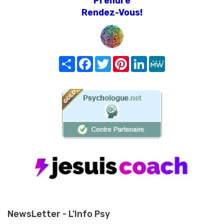
Prendre
Rendez-Vous!
Share
Facebook
Twitter
Pinterest
LinkedIn
MeWe
NewsLetter - L'Info Psy