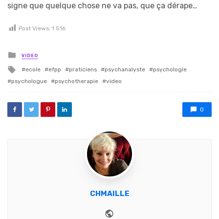
signe que quelque chose ne va pas, que ça dérape…
Post Views:
1 516
Posted in
VIDEO
Tagged with
ecole
efpp
praticiens
psychanalyste
psychologie
psychologue
psychotherapie
video
0
CHMAILLE
Website