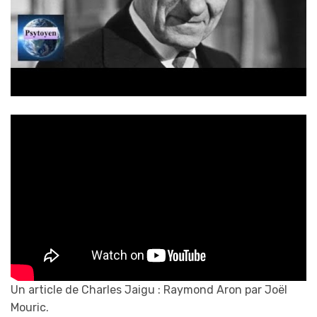
Un article de Charles Jaigu : Raymond Aron par Joël
Mouric.