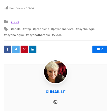
Post Views:
1 964
Posted in
VIDEO
Tagged with
ecole
efpp
praticiens
psychanalyste
psychologie
psychologue
psychotherapie
video
0
CHMAILLE
Website