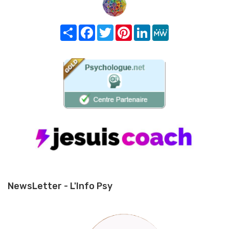
Share
Facebook
Twitter
Pinterest
LinkedIn
MeWe
NewsLetter - L'Info Psy