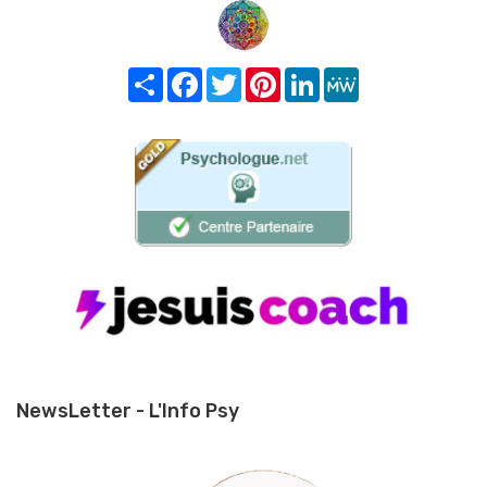
Share
Facebook
Twitter
Pinterest
LinkedIn
MeWe
NewsLetter - L'Info Psy