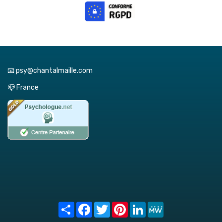
📧 psy@chantalmaille.com
📪 France
Share
Facebook
Twitter
Pinterest
LinkedIn
MeWe