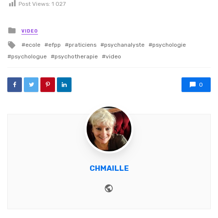
Post Views:
1 027
Posted in
VIDEO
Tagged with
ecole
efpp
praticiens
psychanalyste
psychologie
psychologue
psychotherapie
video
0
CHMAILLE
Website