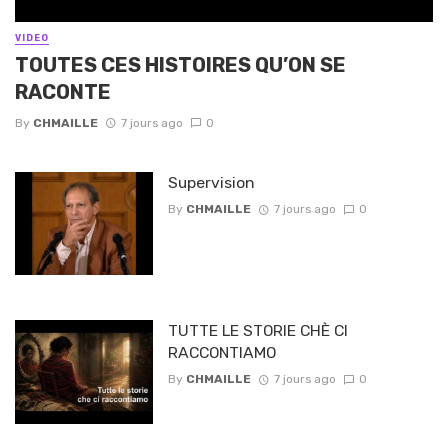
VIDEO
TOUTES CES HISTOIRES QU’ON SE
RACONTE
By
CHMAILLE
7 jours ago
0
Supervision
By
CHMAILLE
7 jours ago
0
TUTTE LE STORIE CHÈ CI
RACCONTIAMO
By
CHMAILLE
7 jours ago
0