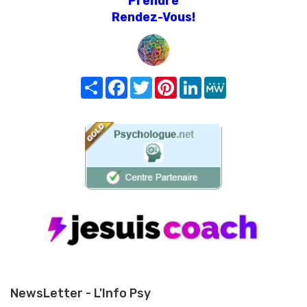
Prendre
Rendez-Vous!
Share
Facebook
Twitter
Pinterest
LinkedIn
MeWe
NewsLetter - L'Info Psy