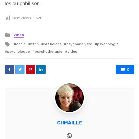
les culpabiliser…
Post Views:
1 320
Posted in
VIDEO
Tagged with
ecole
efpp
praticiens
psychanalyste
psychologie
psychologue
psychotherapie
video
0
CHMAILLE
Website