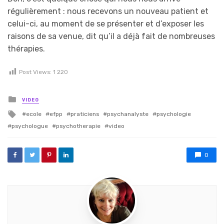
régulièrement : nous recevons un nouveau patient et
celui-ci, au moment de se présenter et d’exposer les
raisons de sa venue, dit qu’il a déjà fait de nombreuses
thérapies.
Post Views:
1 220
Posted in
VIDEO
Tagged with
ecole
efpp
praticiens
psychanalyste
psychologie
psychologue
psychotherapie
video
0