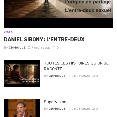
VIDEO
DANIEL SIBONY : L’ENTRE-DEUX
By
CHMAILLE
7 heures ago
0
TOUTES CES HISTOIRES QU’ON SE
RACONTE
By
CHMAILLE
01/08/2026
0
Supervision
By
CHMAILLE
01/08/2026
0