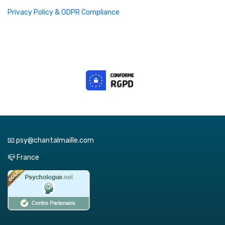
Privacy Policy & GDPR Compliance
📧 psy@chantalmaille.com
📪 France