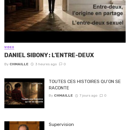
VIDEO
DANIEL SIBONY : L’ENTRE-DEUX
By
CHMAILLE
3 heures ago
0
TOUTES CES HISTOIRES QU’ON SE
RACONTE
By
CHMAILLE
7 jours ago
0
Supervision