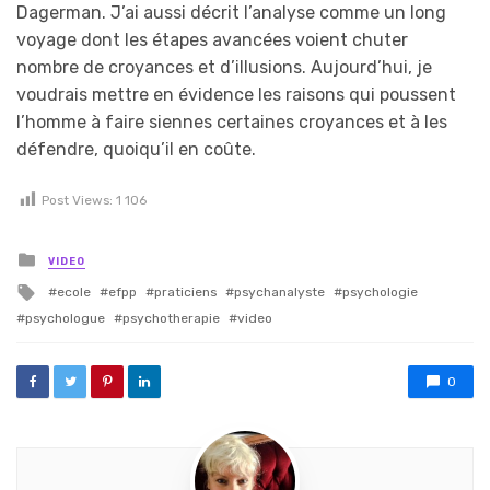
Dagerman. J’ai aussi décrit l’analyse comme un long
voyage dont les étapes avancées voient chuter
nombre de croyances et d’illusions. Aujourd’hui, je
voudrais mettre en évidence les raisons qui poussent
l’homme à faire siennes certaines croyances et à les
défendre, quoiqu’il en coûte.
Post Views:
1 106
Posted in
VIDEO
Tagged with
ecole
efpp
praticiens
psychanalyste
psychologie
psychologue
psychotherapie
video
0