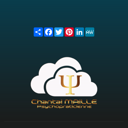
Share
Facebook
Twitter
Pinterest
LinkedIn
MeWe