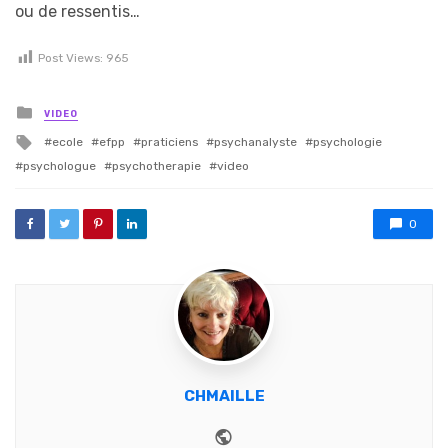
ou de ressentis…
Post Views:
965
Posted in
VIDEO
Tagged with
ecole
efpp
praticiens
psychanalyste
psychologie
psychologue
psychotherapie
video
0
CHMAILLE
Website