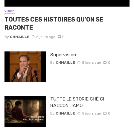
VIDEO
TOUTES CES HISTOIRES QU’ON SE
RACONTE
By
CHMAILLE
5 jours ago
0
Supervision
By
CHMAILLE
5 jours ago
0
TUTTE LE STORIE CHÈ CI
RACCONTIAMO
By
CHMAILLE
5 jours ago
0