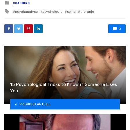
Posted in
COACHING
Tagged with
psychanalyse
psychologie
soins
therapie
0
15 Psychological Tricks to Know if Someone Likes
You
PREVIOUS ARTICLE