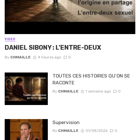
VIDEO
DANIEL SIBONY : L’ENTRE-DEUX
By
CHMAILLE
4 heures ago
0
TOUTES CES HISTOIRES QU’ON SE
RACONTE
By
CHMAILLE
1 semaine ago
0
Supervision
By
CHMAILLE
01/08/2026
0