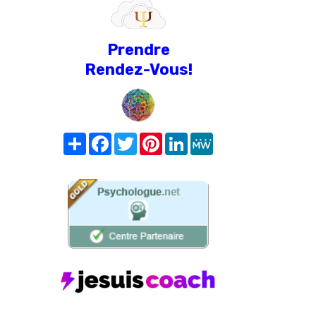
Prendre
Rendez-Vous!
Share
Facebook
Twitter
Pinterest
LinkedIn
MeWe