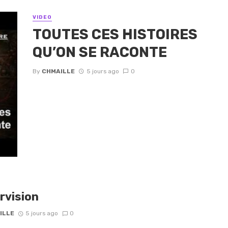
VIDEO
TOUTES CES HISTOIRES
QU’ON SE RACONTE
By
CHMAILLE
5 jours ago
0
rvision
ILLE
5 jours ago
0