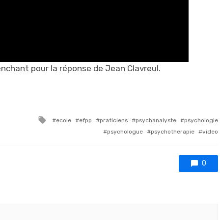
enchant pour la réponse de Jean Clavreul.
Tagged with
ecole
efpp
praticiens
psychanalyste
psychologie
psychologue
psychotherapie
video
0