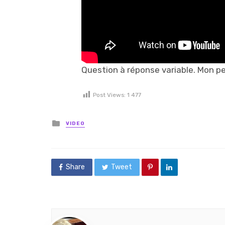
Question à réponse variable. Mon p
Post Views:
1 477
Posted in
VIDEO
Share
Tweet