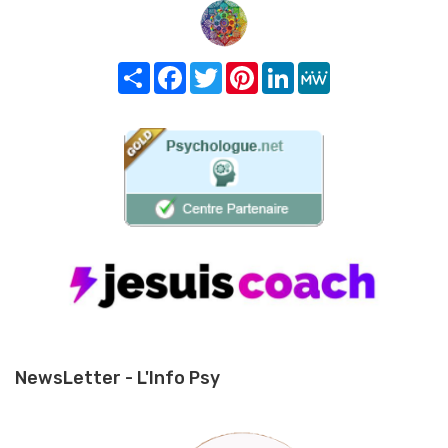
Share
Facebook
Twitter
Pinterest
LinkedIn
MeWe
NewsLetter - L'Info Psy