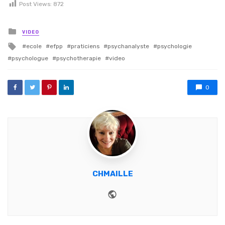
Post Views:
872
Posted in
VIDEO
Tagged with
ecole
efpp
praticiens
psychanalyste
psychologie
psychologue
psychotherapie
video
0
CHMAILLE
Website