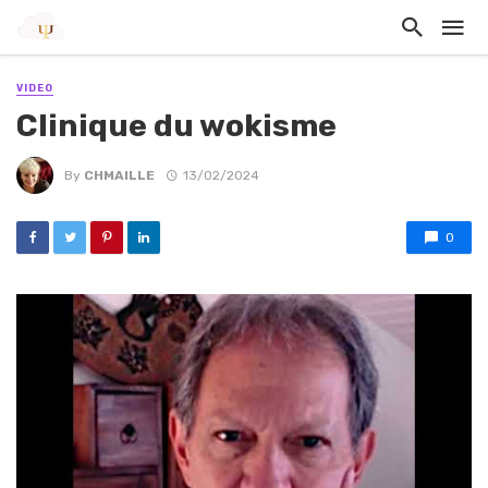
VIDEO
Clinique du wokisme
By
CHMAILLE
13/02/2024
0