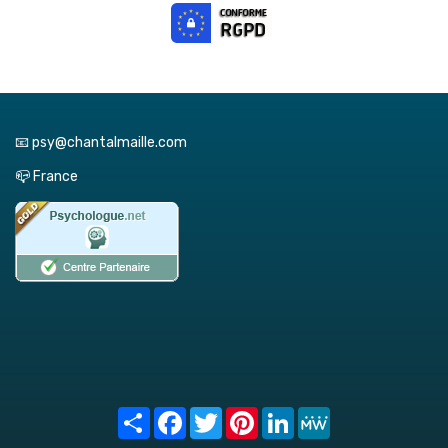
📧 psy@chantalmaille.com
📪 France
Share
Facebook
Twitter
Pinterest
LinkedIn
MeWe