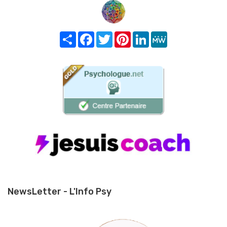
Share
Facebook
Twitter
Pinterest
LinkedIn
MeWe
NewsLetter - L'Info Psy