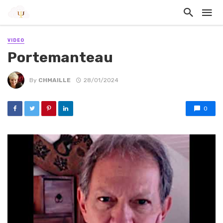
VIDEO
Portemanteau
By
CHMAILLE
28/01/2024
0