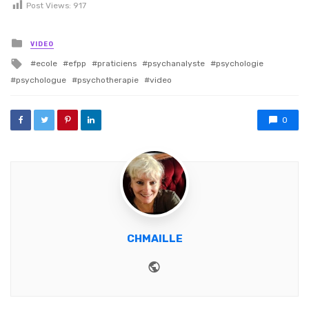
Post Views:
917
Posted in
VIDEO
Tagged with
ecole
efpp
praticiens
psychanalyste
psychologie
psychologue
psychotherapie
video
0
CHMAILLE
Website