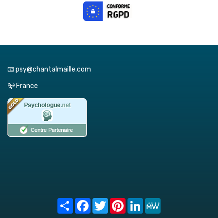
📧 psy@chantalmaille.com
📪 France
Share
Facebook
Twitter
Pinterest
LinkedIn
MeWe