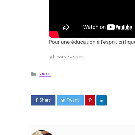
Pour une éducation à l’esprit critiqu
Post Views:
1 126
Posted in
VIDEO
Share
Tweet