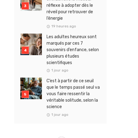
réflexe à adopter dès le
réveil pour retrouver de
l’énergie
19 heures ago
Les adultes heureux sont
marqués par ces 7
souvenirs d’enfance, selon
plusieurs études
scientifiques
1 jour ago
C’est à partir de ce seuil
que le temps passé seul va
vous faire ressentir la
véritable solitude, selon la
science
1 jour ago