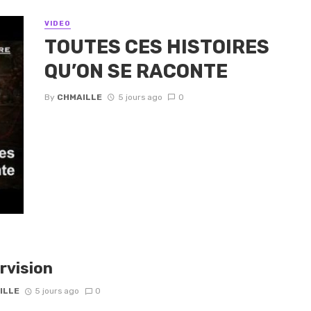
VIDEO
TOUTES CES HISTOIRES
QU’ON SE RACONTE
By
CHMAILLE
5 jours ago
0
rvision
ILLE
5 jours ago
0