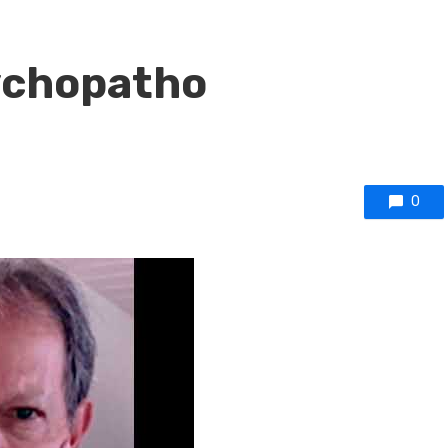
ychopatho
0