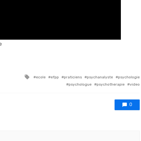
e
Tagged with
ecole
efpp
praticiens
psychanalyste
psychologie
psychologue
psychotherapie
video
0