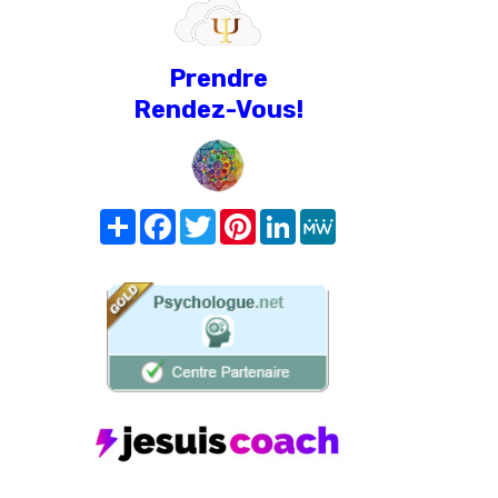
Prendre
Rendez-Vous!
Share
Facebook
Twitter
Pinterest
LinkedIn
MeWe