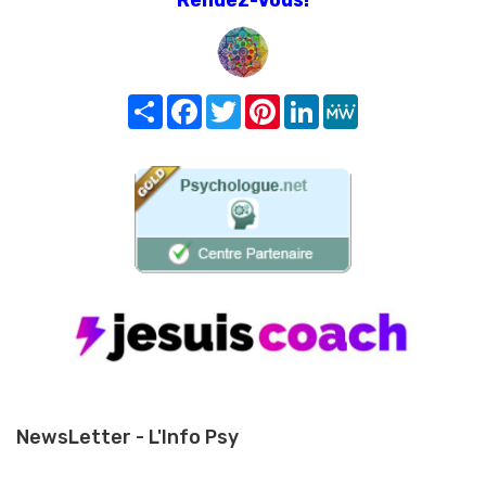
Share
Facebook
Twitter
Pinterest
LinkedIn
MeWe
NewsLetter - L'Info Psy