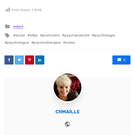
Post Views:
1 848
Posted in
VIDEO
Tagged with
ecole
efpp
praticiens
psychanalyste
psychologie
psychologue
psychotherapie
video
0
CHMAILLE
Website