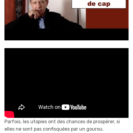
Parfois, les utopies ont des chances de prospérer, si
elles ne sont pas confisquées par un gourou.