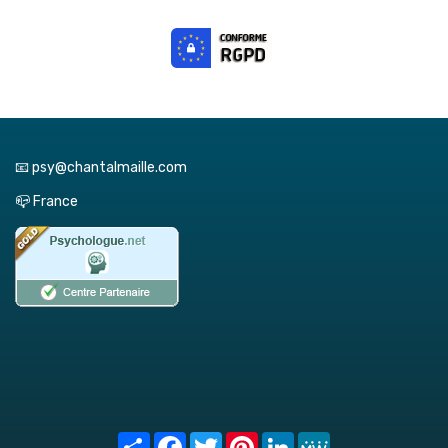
📧 psy@chantalmaille.com
📪 France
Share
Facebook
Twitter
Pinterest
LinkedIn
MeWe