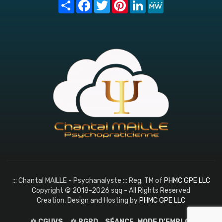
Share
Facebook
Twitter
Pinterest
LinkedIn
MeWe
::: Chantal MAILLE - Psychanalyste ::: Reg. TM of
PHMC GPE LLC
Copyright © 2018-2026 sqq - All Rights Reserved
Creation, Design and Hosting by
PHMC GPE LLC
⚖️ CGUVS
⚖️ RGPD
SÉANCE, MODE D’EMPLOI