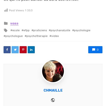
Post Views:
1 353
Posted in
VIDEO
Tagged with
ecole
efpp
praticiens
psychanalyste
psychologie
psychologue
psychotherapie
video
0
CHMAILLE
Website