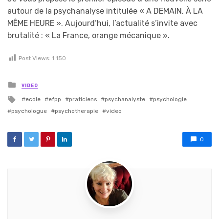
autour de la psychanalyse intitulée « A DEMAIN, À LA
MÊME HEURE ». Aujourd’hui, l’actualité s’invite avec
brutalité : « La France, orange mécanique ».
Post Views:
1 150
Posted in
VIDEO
Tagged with
ecole
efpp
praticiens
psychanalyste
psychologie
psychologue
psychotherapie
video
0