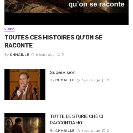
VIDEO
TOUTES CES HISTOIRES QU’ON SE
RACONTE
By
CHMAILLE
6 jours ago
0
Supervision
By
CHMAILLE
6 jours ago
0
TUTTE LE STORIE CHÈ CI
RACCONTIAMO
By
CHMAILLE
6 jours ago
0