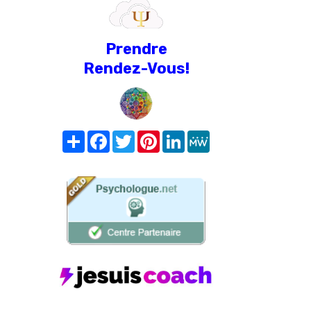
Prendre
Rendez-Vous!
Share
Facebook
Twitter
Pinterest
LinkedIn
MeWe