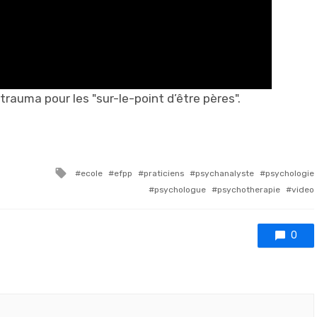
rauma pour les "sur-le-point d’être pères".
Tagged with
ecole
efpp
praticiens
psychanalyste
psychologie
psychologue
psychotherapie
video
0