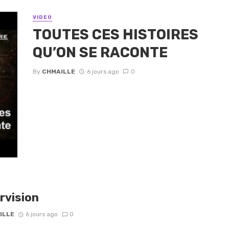
VIDEO
TOUTES CES HISTOIRES
QU’ON SE RACONTE
By
CHMAILLE
6 jours ago
0
rvision
ILLE
6 jours ago
0