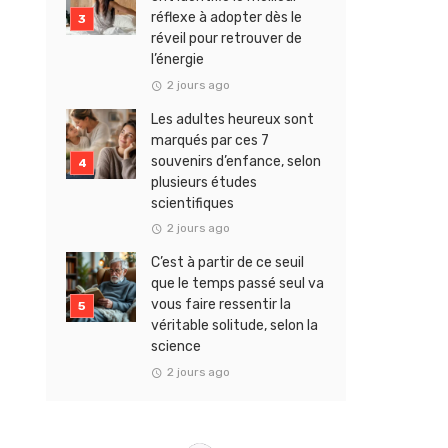
réflexe à adopter dès le
réveil pour retrouver de
l’énergie
2 jours ago
Les adultes heureux sont
marqués par ces 7
souvenirs d’enfance, selon
plusieurs études
scientifiques
2 jours ago
C’est à partir de ce seuil
que le temps passé seul va
vous faire ressentir la
véritable solitude, selon la
science
2 jours ago