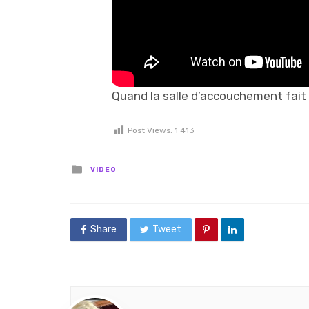
Quand la salle d’accouchement fait t
Post Views:
1 413
Posted in
VIDEO
Share
Tweet