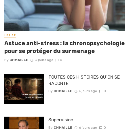
LES 3P
Astuce anti-stress : la chronopsychologie
pour se protéger du surmenage
By
CHMAILLE
3 jours ago
0
TOUTES CES HISTOIRES QU’ON SE
RACONTE
By
CHMAILLE
6 jours ago
0
Supervision
By
CHMAILLE
6 jours ago
0