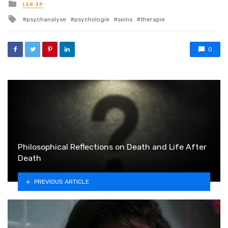
Posted in
LES 3P
Tagged with
psychanalyse
psychologie
soins
therapie
0
Philosophical Reflections on Death and Life After
Death
PREVIOUS ARTICLE