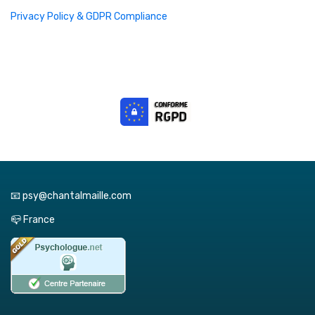
Privacy Policy & GDPR Compliance
📧 psy@chantalmaille.com
📪 France