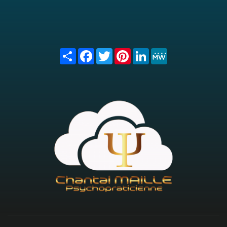
Share
Facebook
Twitter
Pinterest
LinkedIn
MeWe