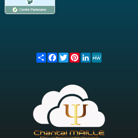
Share
Facebook
Twitter
Pinterest
LinkedIn
MeWe