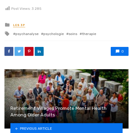
Post Views:
3 285
Posted in
LES 3P
Tagged with
psychanalyse
psychologie
soins
therapie
0
Retirement Villages Promote Mental Health
Among Older Adults
PREVIOUS ARTICLE