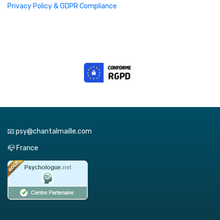
Privacy Policy & GDPR Compliance
📧 psy@chantalmaille.com
📪 France