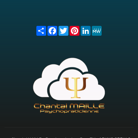
Share
Facebook
Twitter
Pinterest
LinkedIn
MeWe