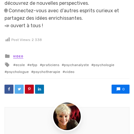
découvrez de nouvelles perspectives.
🌐 Connectez-vous avec d’autres esprits curieux et
partagez des idées enrichissantes.
📣 ouvert à tous !
Post Views:
2 338
Posted in
VIDEO
Tagged with
ecole
efpp
praticiens
psychanalyste
psychologie
psychologue
psychotherapie
video
0