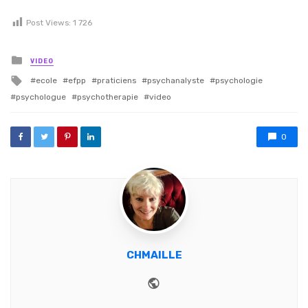
Post Views:
1 726
Posted in
VIDEO
Tagged with
ecole
efpp
praticiens
psychanalyste
psychologie
psychologue
psychotherapie
video
0
CHMAILLE
Website