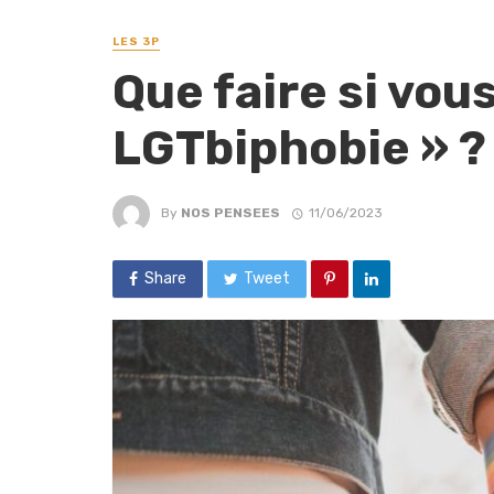
LES 3P
Que faire si vou
LGTbiphobie » ?
By
NOS PENSEES
11/06/2023
Share
Tweet