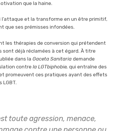
tivation que la haine.
 l’attaque et la transforme en un être primitif,
nt que ses prémisses infondées.
nt les thérapies de conversion qui prétendent
s sont déjà réclamées à cet égard. À titre
ubliée dans la
Gaceta Sanitaria
demande
slation contre
la LGTbiphobie,
qui entraîne des
 et promeuvent ces pratiques ayant des effets
s LGBT.
st toute agression, menace,
mmage contre une personne ou