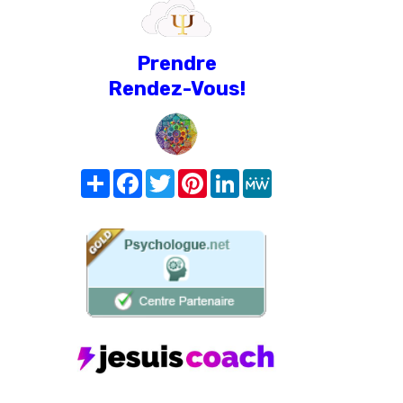
Prendre
Rendez-Vous!
Share
Facebook
Twitter
Pinterest
LinkedIn
MeWe