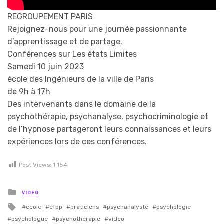
REGROUPEMENT PARIS
Rejoignez-nous pour une journée passionnante
d’apprentissage et de partage.
Conférences sur Les états Limites
Samedi 10 juin 2023
école des Ingénieurs de la ville de Paris
de 9h à 17h
Des intervenants dans le domaine de la
psychothérapie, psychanalyse, psychocriminologie et
de l’hypnose partageront leurs connaissances et leurs
expériences lors de ces conférences.
Post Views:
1 154
Posted in
VIDEO
Tagged with
ecole
efpp
praticiens
psychanalyste
psychologie
psychologue
psychotherapie
video