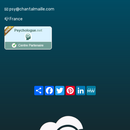
📧 psy@chantalmaille.com
📪 France
Share
Facebook
Twitter
Pinterest
LinkedIn
MeWe