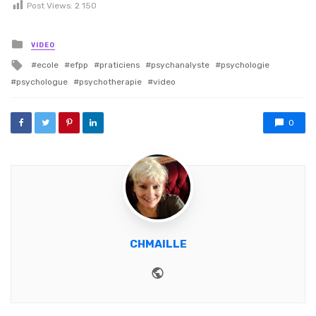
Post Views:
2 150
Posted in
VIDEO
Tagged with
ecole
efpp
praticiens
psychanalyste
psychologie
psychologue
psychotherapie
video
0
CHMAILLE
Website