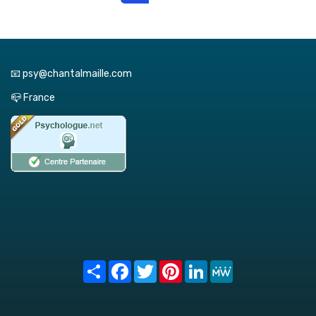
📧 psy@chantalmaille.com
📪 France
Share
Facebook
Twitter
Pinterest
LinkedIn
MeWe