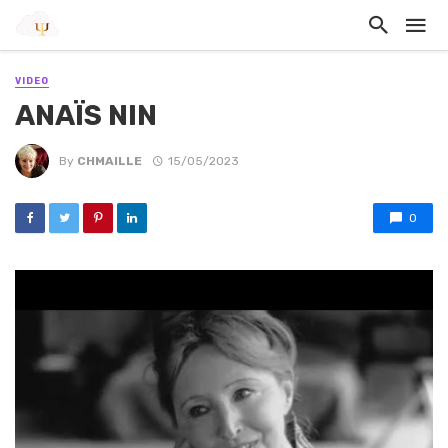
VIDEO
ANAÏS NIN
By
CHMAILLE
15/05/2023
0