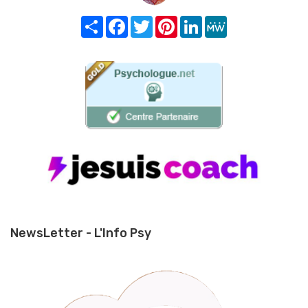
Share
Facebook
Twitter
Pinterest
LinkedIn
MeWe
NewsLetter - L'Info Psy