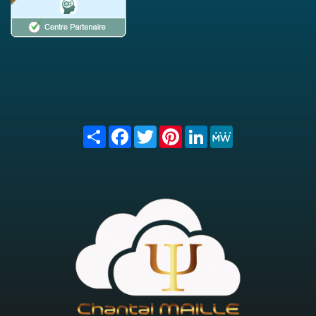
Share
Facebook
Twitter
Pinterest
LinkedIn
MeWe