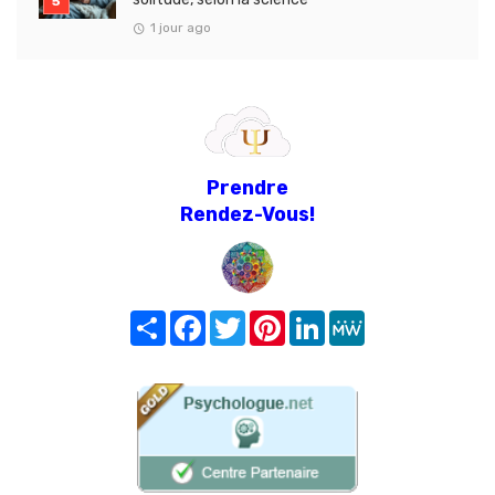
1 jour ago
Prendre
Rendez-Vous!
Share
Facebook
Twitter
Pinterest
LinkedIn
MeWe