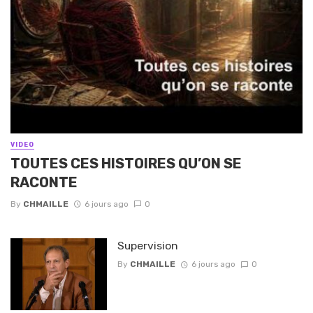
VIDEO
TOUTES CES HISTOIRES QU’ON SE
RACONTE
By
CHMAILLE
6 jours ago
0
Supervision
By
CHMAILLE
6 jours ago
0