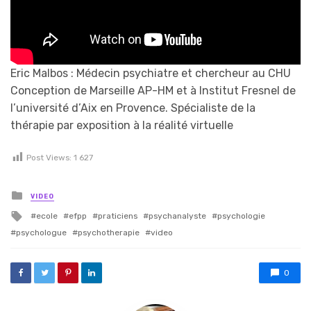
Eric Malbos : Médecin psychiatre et chercheur au CHU
Conception de Marseille AP-HM et à Institut Fresnel de
l’université d’Aix en Provence. Spécialiste de la
thérapie par exposition à la réalité virtuelle
Post Views:
1 627
Posted in
VIDEO
Tagged with
ecole
efpp
praticiens
psychanalyste
psychologie
psychologue
psychotherapie
video
0