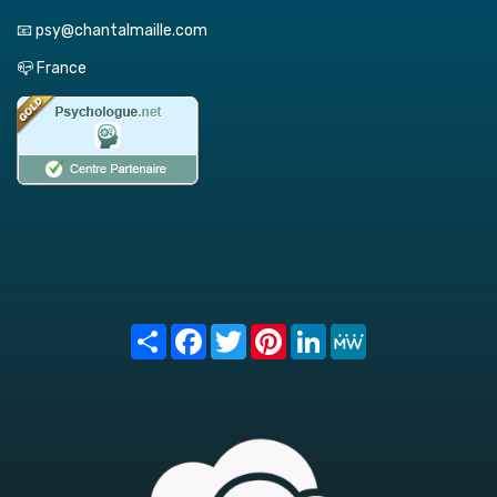
📧 psy@chantalmaille.com
📪 France
Share
Facebook
Twitter
Pinterest
LinkedIn
MeWe