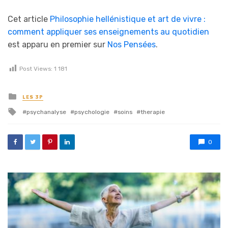
Cet article
Philosophie hellénistique et art de vivre :
comment appliquer ses enseignements au quotidien
est apparu en premier sur
Nos Pensées
.
Post Views:
1 181
Posted in
LES 3P
Tagged with
psychanalyse
psychologie
soins
therapie
0