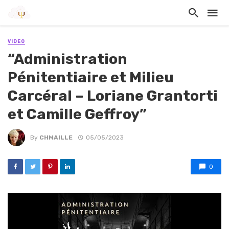
VIDEO
“Administration
Pénitentiaire et Milieu
Carcéral – Loriane Grantorti
et Camille Geffroy”
By
CHMAILLE
05/05/2023
0