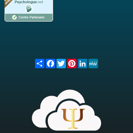
Share
Facebook
Twitter
Pinterest
LinkedIn
MeWe