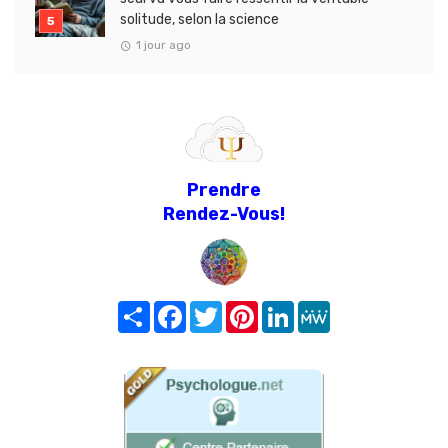
solitude, selon la science
1 jour ago
Prendre
Rendez-Vous!
Share
Facebook
Twitter
Pinterest
LinkedIn
MeWe