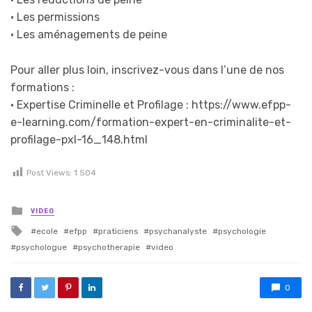
• Les permissions
• Les aménagements de peine
Pour aller plus loin, inscrivez-vous dans l’une de nos
formations :
• Expertise Criminelle et Profilage : https://www.efpp-
e-learning.com/formation-expert-en-criminalite-et-
profilage-pxl-16_148.html
Post Views:
1 504
Posted in
VIDEO
Tagged with
ecole
efpp
praticiens
psychanalyste
psychologie
psychologue
psychotherapie
video
0