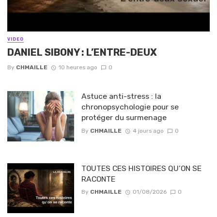
VIDEO
DANIEL SIBONY : L’ENTRE-DEUX
By
CHMAILLE
10 heures ago
0
Astuce anti-stress : la
chronopsychologie pour se
protéger du surmenage
By
CHMAILLE
4 jours ago
0
TOUTES CES HISTOIRES QU’ON SE
RACONTE
By
CHMAILLE
01/08/2026
0