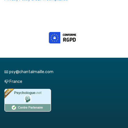
📧 psy@chantalmaille.com
📪 France