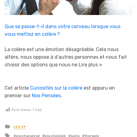
Que se passe-t-il dans votre cerveau lorsque vous
vous mettez en colère ?
La colère est une émotion désagréable. Cela nous
altère, nous oppose à d’autres personnes et nous fait
choisir des options que nous ne
Lire plus »
Cet article
Curiosités sur la colère
est apparu en
premier sur
Nos Pensées
.
Post Views:
1 562
Posted in
LES 3P
Tagged with
psychanalyse
psychologie
soins
therapie