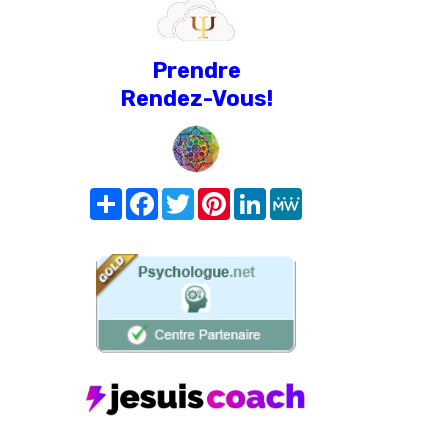
Prendre
Rendez-Vous!
Share
Facebook
Twitter
Pinterest
LinkedIn
MeWe