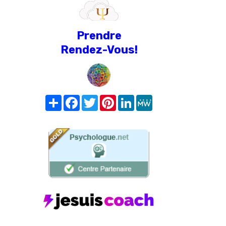
Prendre
Rendez-Vous!
Share
Facebook
Twitter
Pinterest
LinkedIn
MeWe