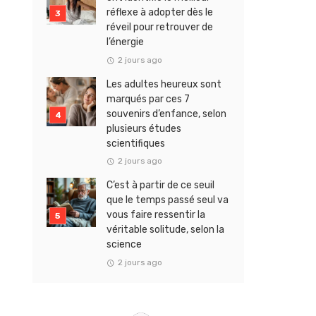
réflexe à adopter dès le
réveil pour retrouver de
l’énergie
2 jours ago
Les adultes heureux sont
marqués par ces 7
souvenirs d’enfance, selon
plusieurs études
scientifiques
2 jours ago
C’est à partir de ce seuil
que le temps passé seul va
vous faire ressentir la
véritable solitude, selon la
science
2 jours ago