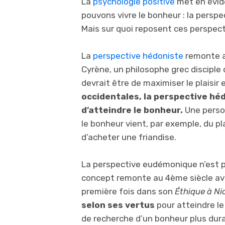
La
psychologie positive
met en évid
pouvons vivre le bonheur : la persp
Mais sur quoi reposent ces perspect
La
perspective hédoniste
remonte au
Cyrène, un philosophe grec disciple 
devrait être de maximiser le plaisir 
occidentales, la perspective hé
d’atteindre le bonheur.
Une perso
le bonheur vient, par exemple, du pla
d’acheter une friandise.
La perspective eudémonique n’est pa
concept remonte au 4ème siècle avant
première fois dans son
Éthique à N
selon ses vertus
pour atteindre le
de recherche d’un bonheur plus dura