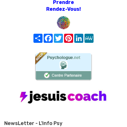
Prendre
Rendez-Vous!
Share
Facebook
Twitter
Pinterest
LinkedIn
MeWe
NewsLetter - L'Info Psy