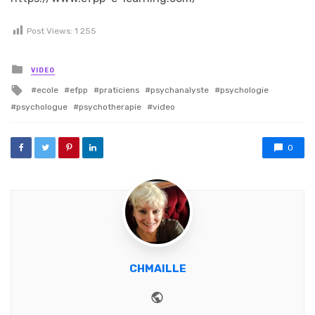
Post Views:
1 255
Posted in
VIDEO
Tagged with
ecole
efpp
praticiens
psychanalyste
psychologie
psychologue
psychotherapie
video
0
CHMAILLE
Website