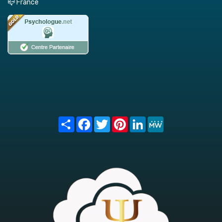
📪 France
Share
Facebook
Twitter
Pinterest
LinkedIn
MeWe