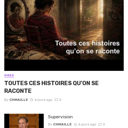
VIDEO
TOUTES CES HISTOIRES QU’ON SE
RACONTE
By
CHMAILLE
6 jours ago
0
Supervision
By
CHMAILLE
6 jours ago
0