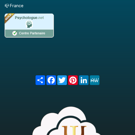
📪 France
Share
Facebook
Twitter
Pinterest
LinkedIn
MeWe