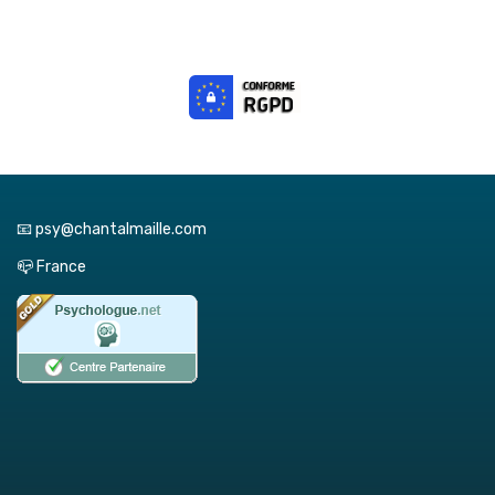
📧 psy@chantalmaille.com
📪 France