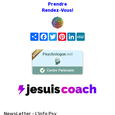
Prendre
Rendez-Vous!
Share
Facebook
Twitter
Pinterest
LinkedIn
MeWe
NewsLetter - L'Info Psy