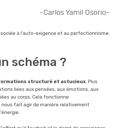
-Carlos Yamil Osorio-
sociée à l’auto-exigence et au perfectionnisme.
un schéma ?
formations structuré et astucieux
. Plus
ations liées aux pensées, aux émotions, aux
ées au corps. Cela fonctionne
 nous fait agir de manière relativement
’énergie.
’effort qu’il faudrait et le degré de conscience