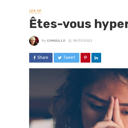
LES 3P
Êtes-vous hyper
By
CHMAILLE
18/01/2023
Share
Tweet