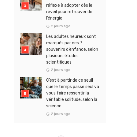
réflexe à adopter dès le
réveil pour retrouver de
l’énergie
2 jours ago
Les adultes heureux sont
marqués par ces 7
souvenirs d’enfance, selon
plusieurs études
scientifiques
2 jours ago
C’est à partir de ce seuil
que le temps passé seul va
vous faire ressentir la
véritable solitude, selon la
science
2 jours ago