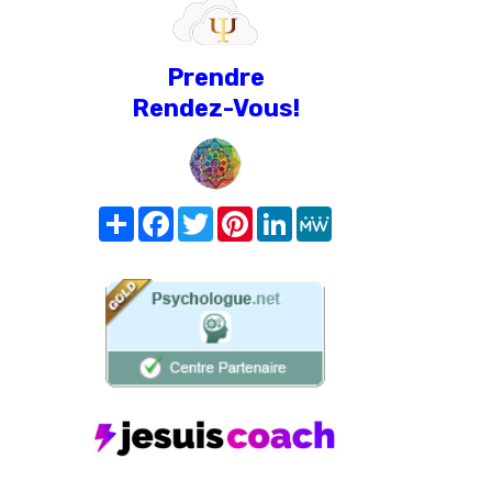
Prendre
Rendez-Vous!
Share
Facebook
Twitter
Pinterest
LinkedIn
MeWe