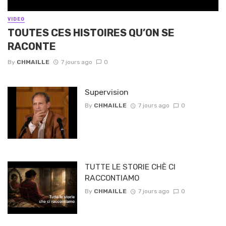
VIDEO
TOUTES CES HISTOIRES QU’ON SE
RACONTE
By
CHMAILLE
7 jours ago
0
Supervision
By
CHMAILLE
7 jours ago
0
TUTTE LE STORIE CHÈ CI
RACCONTIAMO
By
CHMAILLE
7 jours ago
0