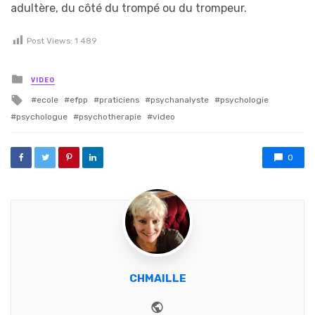
adultère, du côté du trompé ou du trompeur.
Post Views:
1 489
Posted in
VIDEO
Tagged with
ecole
efpp
praticiens
psychanalyste
psychologie
psychologue
psychotherapie
video
0
CHMAILLE
Website