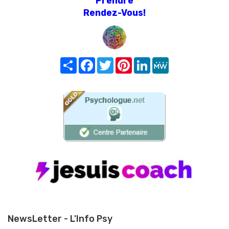
Prendre
Rendez-Vous!
Share
Facebook
Twitter
Pinterest
LinkedIn
MeWe
NewsLetter - L'Info Psy