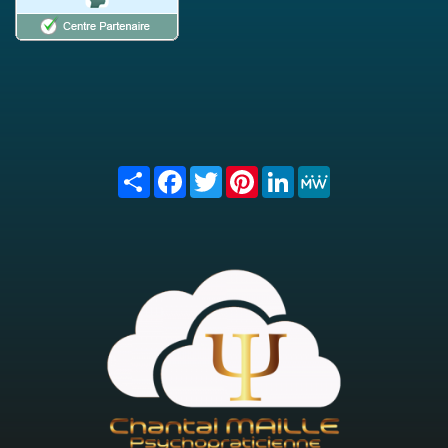
Share
Facebook
Twitter
Pinterest
LinkedIn
MeWe