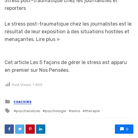
Stress post-traumatique chez les journalistes et
reporters
Le stress post-traumatique chez les journalistes est le
résultat de leur exposition à des situations hostiles et
menaçantes.
Lire plus »
Cet article Les 5 façons de gérer le stress est apparu
en premier sur Nos Pensées.
Post Views:
1 405
Posted in
COACHING
Tagged with
psychanalyse
psychologie
soins
therapie
0