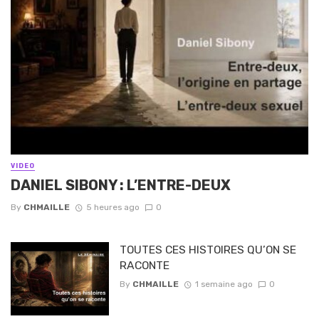
VIDEO
DANIEL SIBONY : L’ENTRE-DEUX
By
CHMAILLE
5 heures ago
0
TOUTES CES HISTOIRES QU’ON SE
RACONTE
By
CHMAILLE
1 semaine ago
0