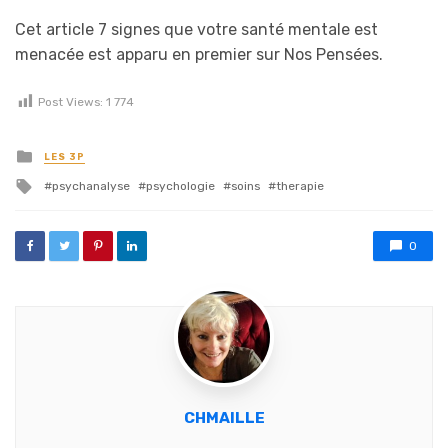
Cet article 7 signes que votre santé mentale est
menacée est apparu en premier sur Nos Pensées.
Post Views:
1 774
Posted in
LES 3P
Tagged with
psychanalyse
psychologie
soins
therapie
0
CHMAILLE