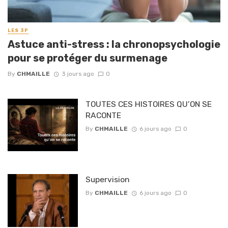
LES 3P
Astuce anti-stress : la chronopsychologie
pour se protéger du surmenage
By
CHMAILLE
3 jours ago
0
TOUTES CES HISTOIRES QU’ON SE
RACONTE
By
CHMAILLE
6 jours ago
0
Supervision
By
CHMAILLE
6 jours ago
0