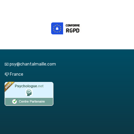
📧 psy@chantalmaille.com
📪 France